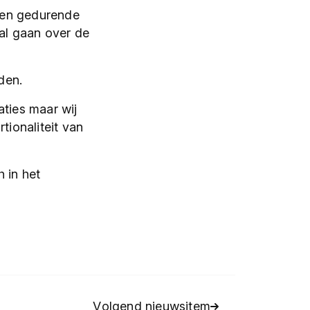
ven gedurende
zal gaan over de
den.
aties maar wij
ionaliteit van
 in het
Volgend nieuwsitem