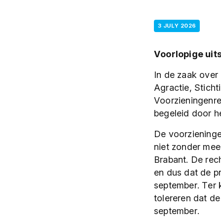
3 JULY 2026
Voorlopige uit
In de zaak over
Agractie, Stich
Voorzieningenre
begeleid door 
De voorzieninge
niet zonder mee
Brabant. De rec
en dus dat de p
september. Ter k
tolereren dat de
september.