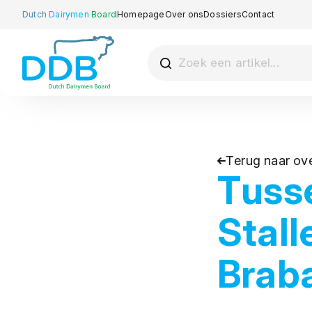
Dutch
Dairymen
Board
Homepage
Over ons
Dossiers
Contact
Terug naar ove
Tuss
Stall
Brab