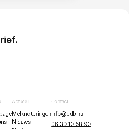
rief.
p
Actueel
Contact
page
Melknoteringen
info@ddb.nu
ons
Nieuws
06 30 10 58 90