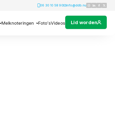
06 30 10 58 90
info@ddb.nu
Lid worden
Melknoteringen
Foto’s
Videos