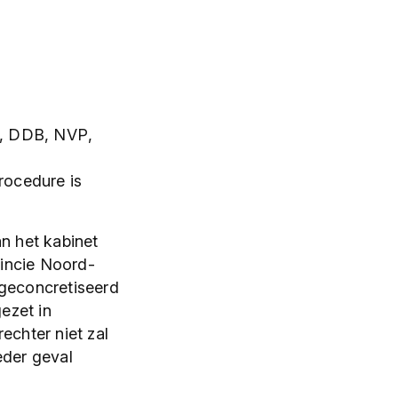
V, DDB, NVP,
rocedure is
n het kabinet
vincie Noord-
 geconcretiseerd
ezet in
echter niet zal
eder geval