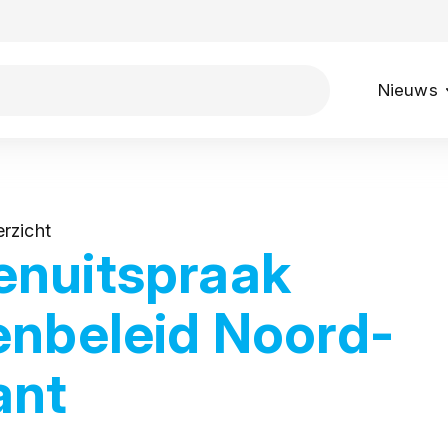
Nieuws
rzicht
enuitspraak
enbeleid Noord-
ant